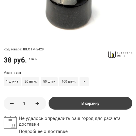
ладки, подложки
Ручки выключа
 для ретро проводки
Код товара: IBLOTM-2429
38 руб.
/ шт.
Упаковка
1 штука
20 штук
50 штук
100 штук
-
В корзину
Не удалось определить ваш город для расчета
доставки
Подробнее о доставке