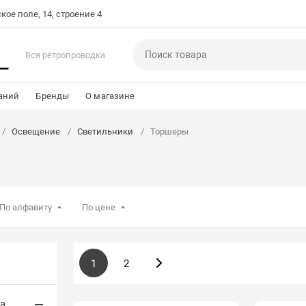
кое поле, 14, строение 4
Вся ретропроводка
аний
Бренды
О магазине
Освещение
Светильники
Торшеры
По алфавиту
По цене
1
2
а