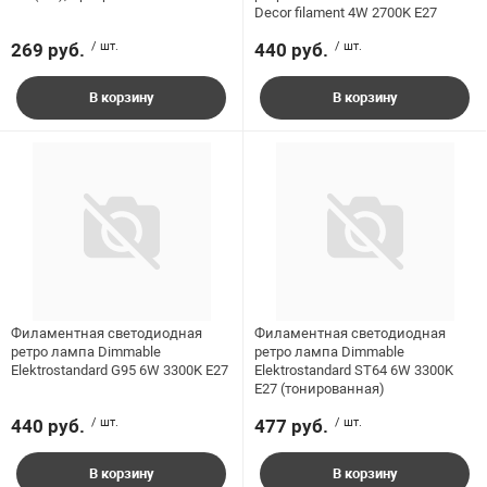
Decor filament 4W 2700K E27
Диаметр, мм
269 руб.
/ шт.
440 руб.
/ шт.
Коллекция
В корзину
В корзину
Мощность, Вт
Тип колбы
Тип лампочки
Филаментная светодиодная
Филаментная светодиодная
Тип цоколя
ретро лампа Dimmable
ретро лампа Dimmable
Elektrostandard G95 6W 3300K E27
Elektrostandard ST64 6W 3300K
E27 (тонированная)
Эквивалентная мощность (ватт)
440 руб.
/ шт.
477 руб.
/ шт.
В корзину
В корзину