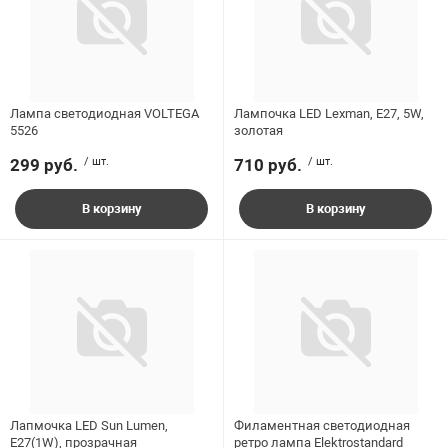
ладки, подложки
Ручки выключа
Интернет цена
 для ретро проводки
Лампа светодиодная VOLTEGA
Лампочка LED Lexman, E27, 5W,
5526
золотая
299 руб.
/ шт.
710 руб.
/ шт.
Розничная цена
В корзину
В корзину
Бренд
Высота, мм
Лапмочка LED Sun Lumen,
Филаментная светодиодная
E27(1W), прозрачная
ретро лампа Elektrostandard