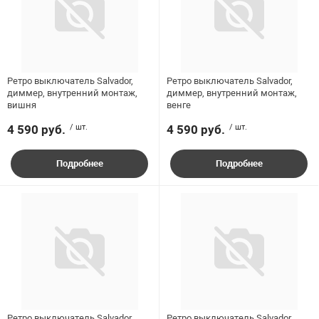
ладки, подложки
Ручки выключа
Интернет цена
 для ретро проводки
Ретро выключатель Salvador,
Ретро выключатель Salvador,
диммер, внутренний монтаж,
диммер, внутренний монтаж,
вишня
венге
4 590 руб.
/ шт.
4 590 руб.
/ шт.
Розничная цена
Подробнее
Подробнее
Бренд
Ретро выключатель Salvador,
Ретро выключатель Salvador,