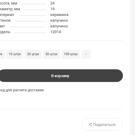
ысота, мм
24
иаметр, мм
19
атериал
керамика
ттенок
капучино
вет
капучино
одель
12014
ук
10 штук
20 штук
50 штук
100 штук
-
В корзину
од для расчета доставки
Поделиться