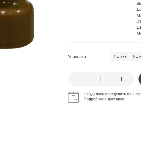
В
Д
М
О
Ц
М
Упаковка
1 штука
6 шт
Не удалось определить ваш гор
Подробнее о доставке