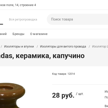
кое поле, 14, строение 4
Вся ретропроводка
аний
Бренды
О магазине
Изоляторы и втулки
Изоляторы для витого провода
Изолятор L
ndas, керамика, капучино
Код товара: 12014
Из
28 руб.
/ шт.
П
В