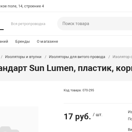
кое поле, 14, строение 4
Вся ретропроводка
аний
Бренды
О магазине
Изоляторы и втулки
Изоляторы для витого провода
Изолятор 
андарт Sun Lumen, пластик, ко
Код товара: 070-295
Из
17 руб.
/ шт.
П
В