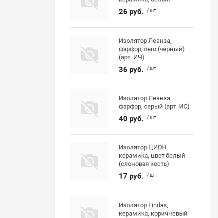
26 руб.
/ шт.
Изолятор Леанза,
фарфор, nero (черный)
(арт. ИЧ)
36 руб.
/ шт.
Изолятор Леанза,
фарфор, серый (арт. ИС)
40 руб.
/ шт.
Изолятор ЦИОН,
керамика, цвет белый
(слоновая кость)
17 руб.
/ шт.
Изолятор Lindas,
керамика, коричневый