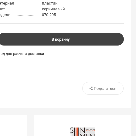
атериал
пластик
вет
коричневый
одель
070-295
В корзину
од для расчета доставки
Поделиться