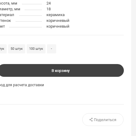
ысота, мм
24
иаметр, мм
18
атериал
керамика
ттенок
коричневый
вет
коричневый
тук
50 штук
100 штук
-
В корзину
од для расчета доставки
Поделиться