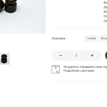
В
Д
М
О
Ц
Упаковка
1 штука
20 ш
Не удалось определить ваш гор
Подробнее о доставке