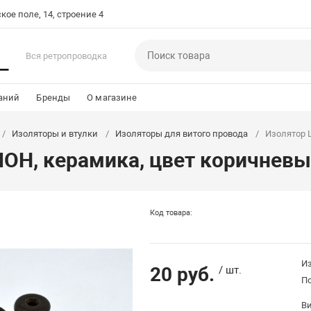
кое поле, 14, строение 4
Вся ретропроводка
аний
Бренды
О магазине
Изоляторы и втулки
Изоляторы для витого провода
Изолятор 
ОН, керамика, цвет коричневы
Код товара:
Из
20 руб.
/ шт.
П
В