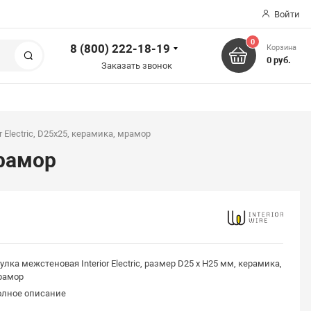
Войти
0
8 (800) 222-18-19
Корзина
Поиск
0 руб.
Заказать звонок
or Electric, D25х25, керамика, мрамор
мрамор
улка межстеновая Interior Electric, размер D25 х H25 мм, керамика,
рамор
олное описание