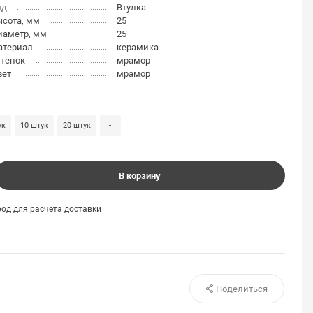
ид
Втулка
ысота, мм
25
иаметр, мм
25
атериал
керамика
ттенок
мрамор
вет
мрамор
ук
10 штук
20 штук
-
В корзину
од для расчета доставки
Поделиться