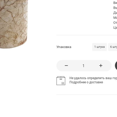
В
В
Д
М
О
Ц
Упаковка
1 штука
6 шт
Не удалось определить ваш гор
Подробнее о доставке