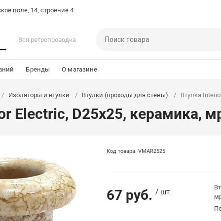
кое поле, 14, строение 4
Вся ретропроводка
аний
Бренды
О магазине
Изоляторы и втулки
Втулки (проходы для стены)
Втулка Interi
ior Electric, D25х25, керамика, 
Код товара: VMAR2525
Вт
67 руб.
/ шт.
м
П