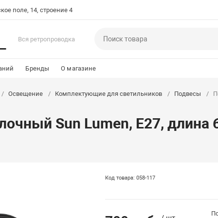
кое поле, 14, строение 4
Вся ретропроводка
аний
Бренды
О магазине
Освещение
Комплектующие для светильников
Подвесы
П
очный Sun Lumen, E27, длина 60
Код товара: 058-117
По
/ шт.