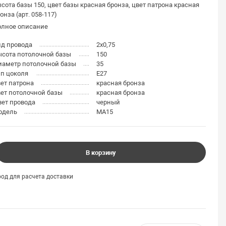
сота базы 150, цвет базы красная бронза, цвет патрона красная
онза (арт. 058-117)
олное описание
ид провода
2x0,75
сота потолочной базы
150
иаметр потолочной базы
35
п цоколя
E27
ет патрона
красная бронза
ет потолочной базы
красная бронза
ет провода
черный
одель
MA15
В корзину
од для расчета доставки