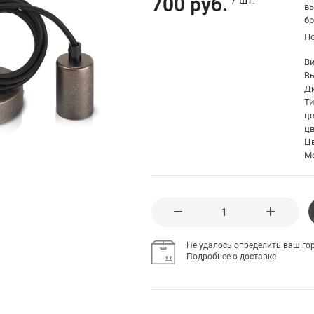
700 руб.
вы
бр
П
В
Вы
Д
Ти
цв
цв
Цв
М
Не удалось определить ваш гор
Подробнее о доставке