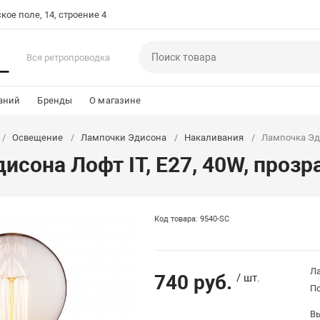
кое поле, 14, строение 4
Вся ретропроводка
аний
Бренды
О магазине
Освещение
Лампочки Эдисона
Накаливания
Лампочка Эди
исона Лофт IT, E27, 40W, прозр
Код товара: 9540-SC
Ла
740 руб.
/ шт.
П
В