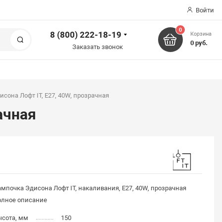
Войти
0
8 (800) 222-18-19
Корзина
Поиск
0 руб.
Заказать звонок
сона Лофт IT, E27, 40W, прозрачная
ачная
мпочка Эдисона Лофт IT, накаливания, E27, 40W, прозрачная
олное описание
ысота, мм
150