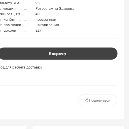
иаметр, мм
95
оллекция
Ретро лампа Эдисона
щность, Вт
40
ип колбы
прозрачная
ип лампочки
накаливания
п цоколя
E27
В корзину
од для расчета доставки
Поделиться