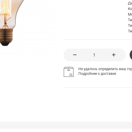
Д
К
Мо
Т
Т
Ти
Не удалось определить ваш гор
Подробнее о доставке