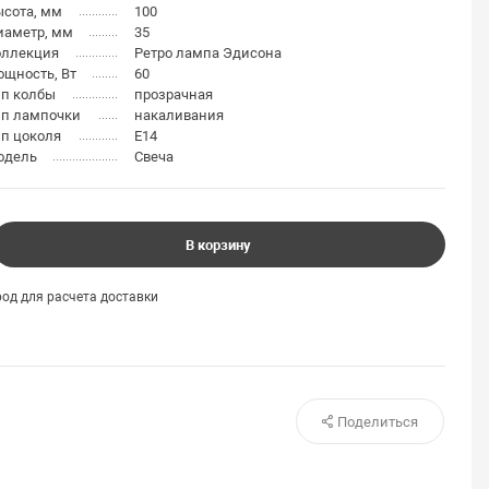
ысота, мм
100
иаметр, мм
35
оллекция
Ретро лампа Эдисона
щность, Вт
60
ип колбы
прозрачная
ип лампочки
накаливания
п цоколя
E14
одель
Свеча
В корзину
од для расчета доставки
Поделиться