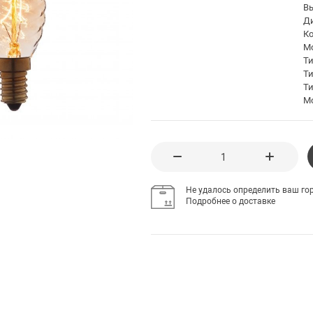
В
Д
К
Мо
Т
Т
Ти
М
Не удалось определить ваш гор
Подробнее о доставке