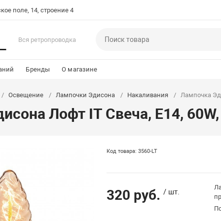
кое поле, 14, строение 4
Вся ретропроводка
аний
Бренды
О магазине
Освещение
Лампочки Эдисона
Накаливания
Лампочка Эди
исона Лофт IT Свеча, E14, 60W,
Код товара: 3560-LT
Ла
320 руб.
/ шт.
п
П