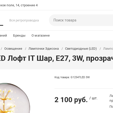
кое поле, 14, строение 4
Вся ретропроводка
аний
Бренды
О магазине
Освещение
Лампочки Эдисона
Светодиодные (LED)
Лампоч
D Лофт IT Шар, E27, 3W, прозра
Код товара: G12547LED 3W
Ла
2 100 руб.
/ шт.
п
П