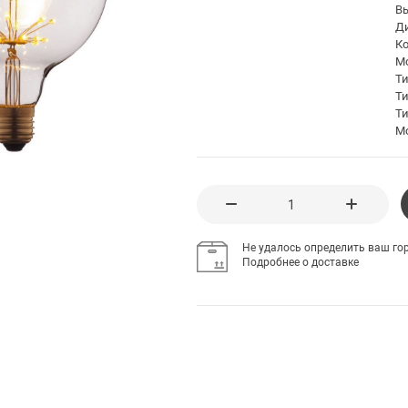
В
Д
К
Мо
Т
Т
Ти
М
Не удалось определить ваш гор
Подробнее о доставке