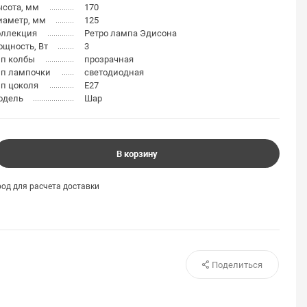
ысота, мм
170
иаметр, мм
125
оллекция
Ретро лампа Эдисона
щность, Вт
3
ип колбы
прозрачная
ип лампочки
светодиодная
п цоколя
E27
одель
Шар
В корзину
од для расчета доставки
Поделиться