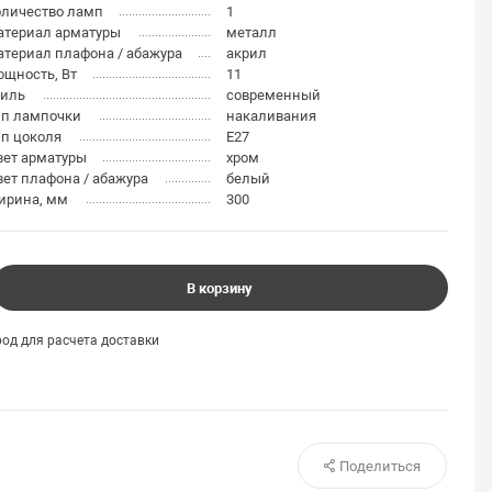
оличество ламп
1
атериал арматуры
металл
териал плафона / абажура
акрил
щность, Вт
11
тиль
современный
ип лампочки
накаливания
п цоколя
E27
вет арматуры
хром
ет плафона / абажура
белый
ирина, мм
300
В корзину
од для расчета доставки
Поделиться