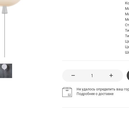
К
М
Ма
Мо
С
Т
Ти
Ц
Цв
Ш
Не удалось определить ваш гор
Подробнее о доставке