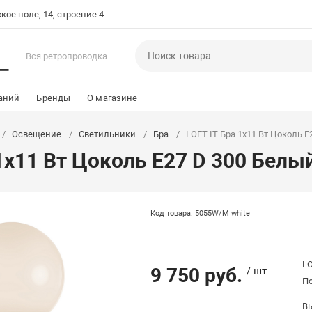
кое поле, 14, строение 4
Вся ретропроводка
аний
Бренды
О магазине
Освещение
Светильники
Бра
LOFT IT Бра 1x11 Вт Цоколь 
 1x11 Вт Цоколь E27 D 300 Бел
Код товара: 5055W/M white
LO
9 750 руб.
/ шт.
П
В