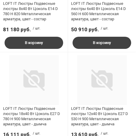
LOFT IT Люстры Подвесные
LOFT IT Люстры Подвесные
Диаметр, мм
люстры 8x40 Вт Цоколь E14 D
люстры 6x40 Вт Цоколь E14 D
780 H 820 Металлическая
560 H 600 Металлическая
арматура, цвет - состар
арматура, цвет - состар
Длина подвеса
81 180 руб.
/ шт.
50 910 руб.
/ шт.
Количество ламп
В корзину
В корзину
Материал арматуры
Материал плафона / абажура
Мощность, Вт
LOFT IT Люстры Подвесные
LOFT IT Люстры Подвесные
Стиль
люстры 18x40 Вт Цоколь E27 D
люстры 12x40 Вт Цоколь E27 D
780 H 900 Металлическая
530 H 900 Металлическая
арматура, цвет - дымча
арматура, цвет - дымча
Тип лампочки
16 111 руб.
/ шт.
13 610 руб.
/ шт.