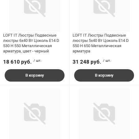
ладки, подложки
Ручки выключа
Интернет цена
 для ретро проводки
LOFT IT Люстры Подвесные
LOFT IT Люстры Подвесные
люстры 6x40 Вт Цоколь E14 D
люстры 5x40 Вт Цоколь E14 D
530 H 550 Металлическая
550 H 650 Металлическая
арматура, цвет - черный
арматура
18 610 руб.
/ шт.
31 248 руб.
/ шт.
Розничная цена
В корзину
В корзину
Бренд
Высота, мм