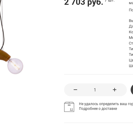
2 703 руб.
ма
П
В
Д
К
Мо
С
Т
Ти
Ц
Ш
Не удалось определить ваш гор
Подробнее о доставке