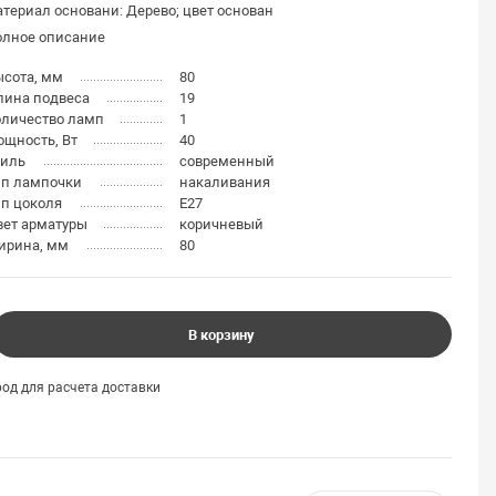
териал основани: Дерево; цвет основан
олное описание
ысота, мм
80
лина подвеса
19
оличество ламп
1
щность, Вт
40
тиль
современный
ип лампочки
накаливания
п цоколя
E27
вет арматуры
коричневый
ирина, мм
80
В корзину
од для расчета доставки