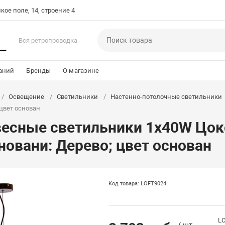
кое поле, 14, строение 4
Вся ретропроводка
аний
Бренды
О магазине
Освещение
Светильники
Настенно-потолочные светильники
цвет основан
весные светильники 1x40W Цок
новани: Дерево; цвет основан
Код товара: LOFT9024
LO
/ шт.