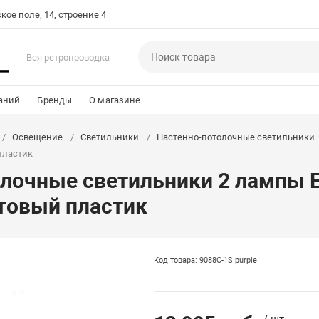
кое поле, 14, строение 4
Вся ретропроводка
аний
Бренды
О магазине
Освещение
Светильники
Настенно-потолочные светильники
пластик
олочные светильники 2 лампы E
товый пластик
Код товара: 9088C-1S purple
/ шт.