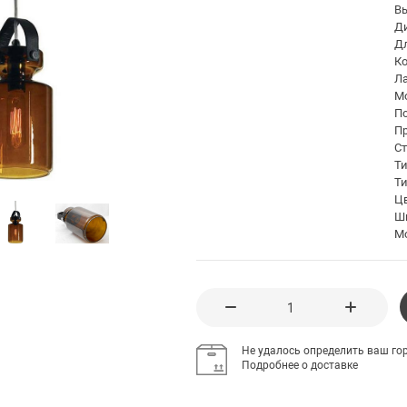
В
Д
Д
К
Л
Мо
П
П
С
Т
Ти
Ц
Ш
М
Не удалось определить ваш гор
Подробнее о доставке