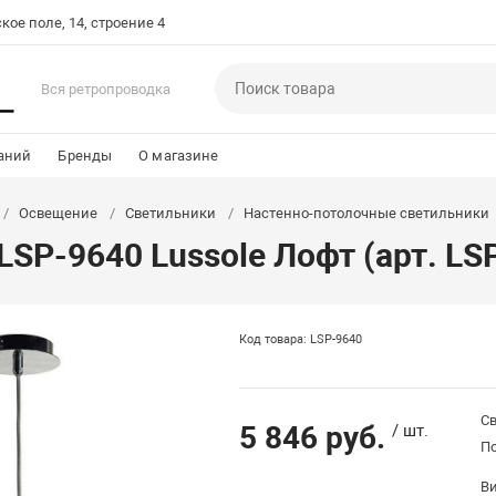
кое поле, 14, строение 4
Вся ретропроводка
аний
Бренды
О магазине
Освещение
Светильники
Настенно-потолочные светильники
LSP-9640 Lussole Лофт (арт. LS
Код товара: LSP-9640
Св
5 846 руб.
/ шт.
П
В