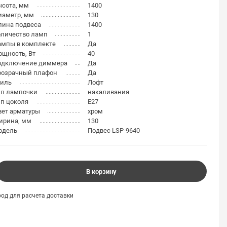
ысота, мм
1400
иаметр, мм
130
лина подвеса
1400
оличество ламп
1
ампы в комплекте
Да
щность, Вт
40
одключение диммера
Да
розрачный плафон
Да
тиль
Лофт
ип лампочки
накаливания
п цоколя
E27
вет арматуры
хром
ирина, мм
130
одель
Подвес LSP-9640
В корзину
од для расчета доставки