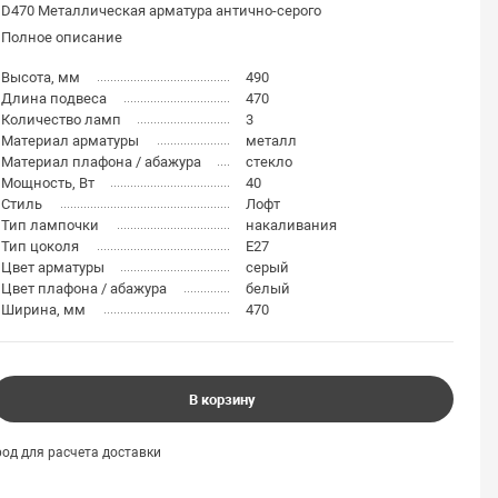
D470 Металлическая арматура антично-серого
Полное описание
Высота, мм
490
Длина подвеса
470
Количество ламп
3
Материал арматуры
металл
Материал плафона / абажура
стекло
Мощность, Вт
40
Стиль
Лофт
Тип лампочки
накаливания
Тип цоколя
E27
Цвет арматуры
серый
Цвет плафона / абажура
белый
Ширина, мм
470
В корзину
од для расчета доставки