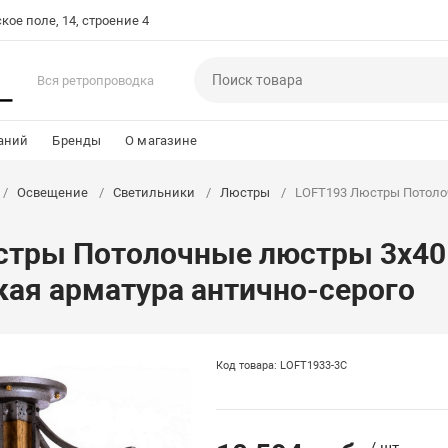
кое поле, 14, строение 4
Вся ретропроводка
аний
Бренды
О магазине
Освещение
Светильники
Люстры
LOFT193 Люстры Потолоч
тры Потолочные люстры 3x40 
ая арматура антично-серого
Код товара: LOFT1933-3C
/ шт.